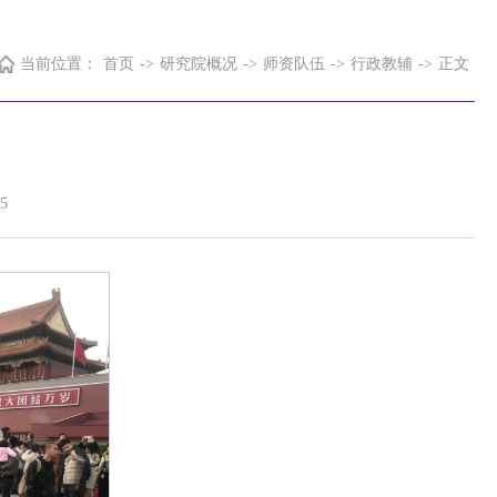
当前位置：
首页
->
研究院概况
->
师资队伍
->
行政教辅
->
正文
5